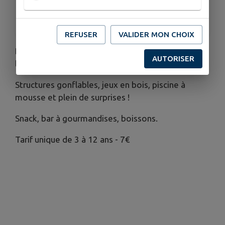
Adultes gratuit
REFUSER
VALIDER MON CHOIX
Du 13 juillet au 2 août de 11h à 18h30 le parc de
AUTORISER
loisirs "Les Gonflés" vous accueille.
Structures gonflables, jeux en bois, piscine à
mousse et plein de surprises !
Snack, bar à gourmandises, boissons.
Tarif unique de 3 à 12 ans - 7€