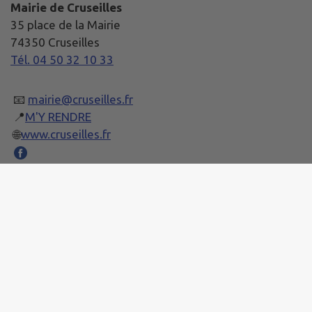
Mairie de Cruseilles
35 place de la Mairie
74350 Cruseilles
Tél. 04 50 32 10 33
📧
mairie@cruseilles.fr
📍
M'Y RENDRE
🌐
www.cruseilles.fr
Horaires d’ouverture :
Lundi et Mercredi: 8h30 à 12h et 14h à 17h
Jeudi : 8h30 à 12h et 14h à 18h30
Vendredi : 8h30 à 12h et 14h à 15h30