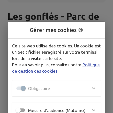
Les gonflés - Parc de
loisirs
Gérer mes cookies 🍪
Cruseilles
Ce site web utilise des cookies. Un cookie est
un petit fichier enregistré sur votre terminal
INFORMATIONS PRATIQUES
lors de la visite sur le site.
Pour en savoir plus, consultez notre
Politique
LIEU
de gestion des cookies
.
126 Avenue des Ebeaux 74350 CRUSEILLES
DATES
Du lun. 13 juil. au dim. 2 août
Obligatoire
HORAIRES
11h-18h30
TARIFS
Mesure d'audience (Matomo)
7 € durée illimitée