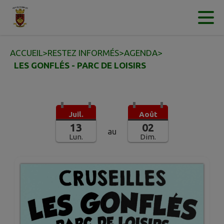
Contenu
Menu
Recherche
Pied de page
ACCUEIL
>
RESTEZ INFORMÉS
>
AGENDA
>
LES GONFLÉS - PARC DE LOISIRS
Juil.
Août
13
02
au
Lun.
Dim.