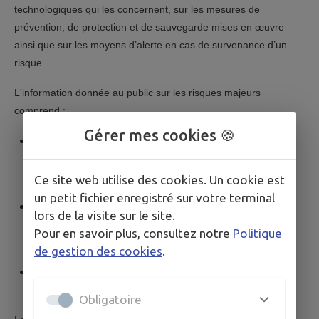
technologiques qui les concernent, sur les mesures de
prévention, de protection et de sauvegarde mises en œuvre
ainsi que sur les moyens d’alerte en cas de survenance d’un
risque.
L'information donnée au public sur les risques majeurs
comprend :
Gérer mes cookies 🍪
la description des risques et de leurs conséquences
prévisibles pour les personnes, les biens et
l'environnement ;
Ce site web utilise des cookies. Un cookie est
un petit fichier enregistré sur votre terminal
l'exposé des mesures de prévention de protection et de
lors de la visite sur le site.
sauvegarde répondant aux risques majeurs susceptibles
Pour en savoir plus, consultez notre
Politique
d'affecter la commune ;
de gestion des cookies
.
les consignes de sécurité devant être mises en œuvre en
cas de réalisation du risque.
Obligatoire