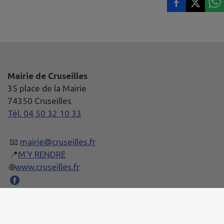
Mairie de Cruseilles
35 place de la Mairie
74350 Cruseilles
Tél. 04 50 32 10 33
📧
mairie@cruseilles.fr
📍
M'Y RENDRE
🌐
www.cruseilles.fr
Horaires d’ouverture :
Lundi et Mercredi: 8h30 à 12h et 14h à 17h