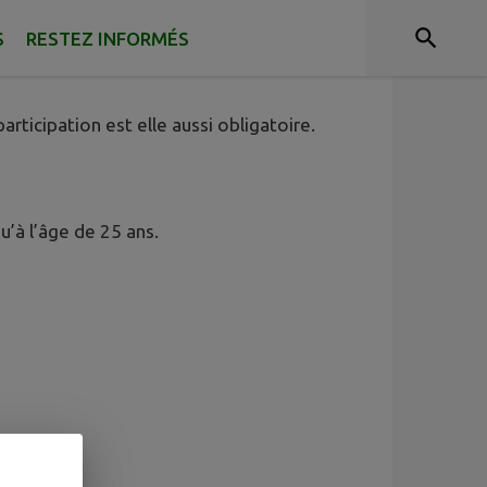
français à partir de son seizième
S
RESTEZ INFORMÉS
e lors du passage des examens ou du permis
rticipation est elle aussi obligatoire.
qu’à l’âge de 25 ans.