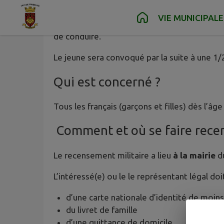
Le recensement militaire est une démarch
Contenu
Menu
Recherche
Pied de page
VIE MUNICIPALE
anniversaire. Elle donne lieu à la délivran
de conduire.
Le jeune sera convoqué par la suite à une 1/2
Qui est concerné ?
Tous les français (garçons et filles) dès l’âge
Comment et où se faire recen
Le recensement militaire a lieu
à la mairie
du
L’intéressé(e) ou le le représentant légal doi
d’une carte nationale d’identité de moins
du livret de famille
d’une quittance de domicile