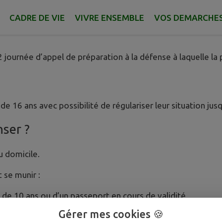
e administrative obligatoire
, que doit effectuer chaque 
CADRE DE VIE
VIVRE ENSEMBLE
VOS DEMARCHE
ce d’une attestation de recensement qui devra être produit
 journée d’appel de préparation à la défense à laquelle la pa
 de 16 ans avec possibilité de régulariser leur situation jus
ser ?
 domicile.
t se munir :
 de 10 ans ou d’un passeport en cours de validité,
Gérer mes cookies 🍪