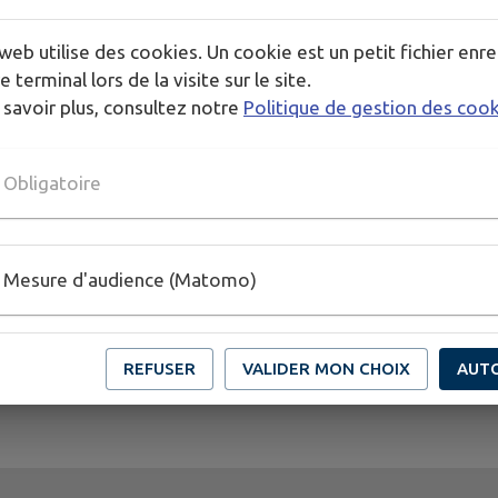
ntité ou le passeport justifiant de la 2ème nationalité.
web utilise des cookies. Un cookie est un petit fichier enre
ensement en cas de perte de l’attestat
e terminal lors de la visite sur le site.
 savoir plus, consultez notre
Politique de gestion des coo
n’est pas remplacée : il est donc impératif de la conserve
stificatif à l’organisme du service national de rattachement
Obligatoire
Pour toutes informations complémentaires,
Mesure d'audience (Matomo)
adresser vous en mairie
ou consulter le site
vosdroits.service-public.fr
REFUSER
VALIDER MON CHOIX
AUT