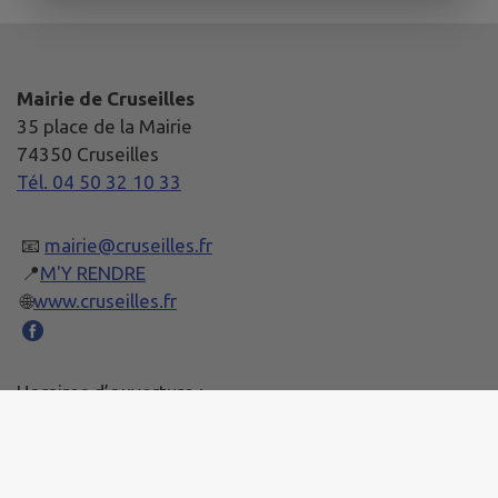
Mairie de Cruseilles
35 place de la Mairie
74350 Cruseilles
Tél. 04 50 32 10 33
📧
mairie@cruseilles.fr
📍
M'Y RENDRE
🌐
www.cruseilles.fr
Horaires d’ouverture :
Lundi et Mercredi: 8h30 à 12h et 14h à 17h
Jeudi : 8h30 à 12h et 14h à 18h30
Vendredi : 8h30 à 12h et 14h à 15h30