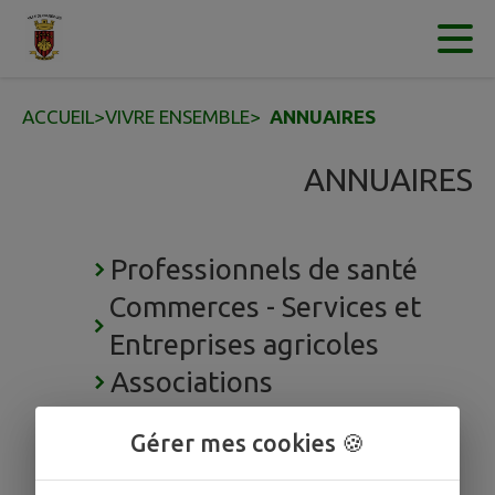
Contenu
Menu
Recherche
Pied de page
ACCUEIL
>
VIVRE ENSEMBLE
>
ANNUAIRES
ANNUAIRES
Professionnels de santé
Commerces - Services et
Entreprises agricoles
Associations
Services publics
Gérer mes cookies 🍪