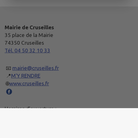
Mairie de Cruseilles
35 place de la Mairie
74350 Cruseilles
Tél. 04 50 32 10 33
📧
mairie@cruseilles.fr
📍
M'Y RENDRE
🌐
www.cruseilles.fr
Horaires d’ouverture :
Lundi et Mercredi: 8h30 à 12h et 14h à 17h
Jeudi : 8h30 à 12h et 14h à 18h30
Vendredi : 8h30 à 12h et 14h à 15h30